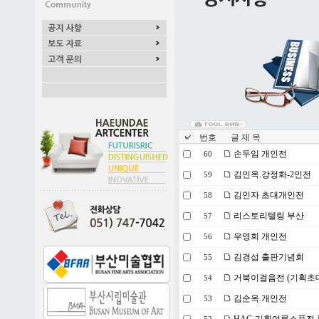
번호
글 제 목
손두임 개인전
60
김인옥.강정화-2인전
59
김인자 초대개인전
58
리스토리텔링 부산
57
우영희 개인전
56
김경섭 출판기념회
55
거북이걸음전 (기획초
54
김순옥 개인전
53