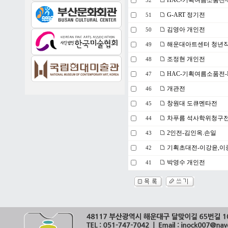
HAC-기획여름소품전-
52
G-ART 정기전
51
김영아 개인전
50
해운대아트센터 청년작
49
조정현 개인전
48
HAC-기획여름소품전-I
47
개관전
46
창원대 도큐멘타전
45
차푸름 석사학위청구
44
2인전-김인옥.손일
43
기획초대전-이강윤,이
42
박영수 개인전
41